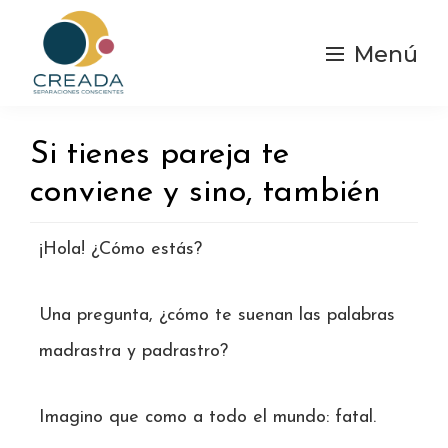
Saltar
al
Menú
contenido
principal
Creada
Separaciones
|
y
Separación
Si tienes pareja te
Consciente
divorcios
conviene y sino, también
Conscientes
¡Hola! ¿Cómo estás?
Una pregunta, ¿cómo te suenan las palabras
madrastra y padrastro?
Imagino que como a todo el mundo: fatal.