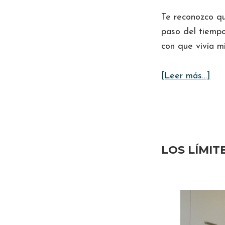
Te reconozco qu
paso del tiempo
con que vivía mi
ace
[Leer más…]
de
LA
NI
IN
LOS LÍMIT
HE