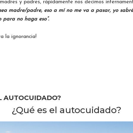
n madres y padres, rápidamente nos decimos internamen
sea madre/padre, eso a mí no me va a pasar, yo sabré
jo para no haga eso”.
iva la ignorancia!
rca
ÓMO
OMPAÑAR
S
EL AUTOCUIDADO?
BIETAS
N
¿Qué es el autocuidado?
RDER
S
RVIOS?