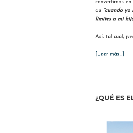
convertirnos e
de
“cuando yo 
límites a mi hi
Así, tal cual, ¡v
ace
[Leer más…]
de
¿C
AC
LA
¿QUÉ ES 
RA
SI
PE
LO
NE