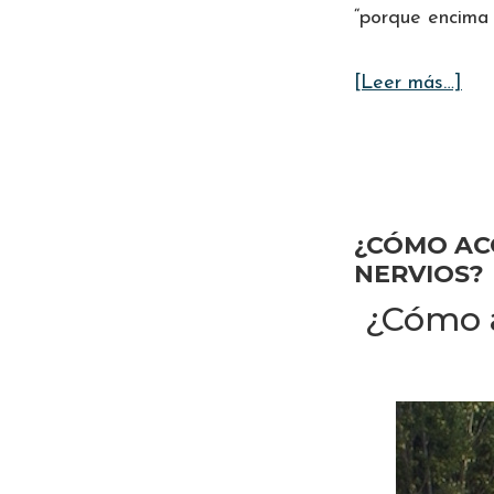
“porque encima 
ace
[Leer más…]
de
LO
LÍ
TR
¿CÓMO AC
LA
NERVIOS?
SE
¿Cómo a