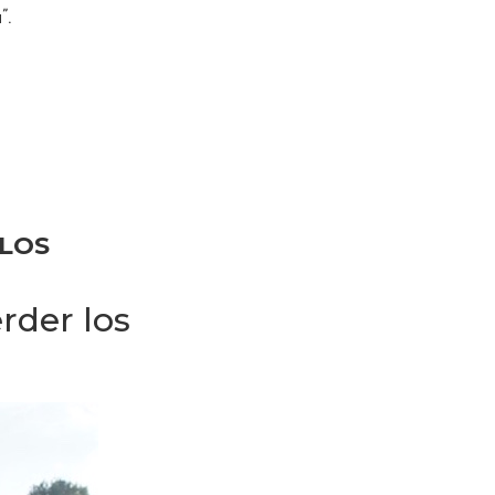
”.
 LOS
rder los