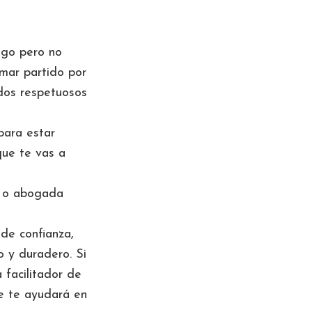
logo pero no
omar partido por
rdos respetuosos
para estar
que te vas a
o o abogada
de confianza,
o y duradero. Si
 facilitador de
ue te ayudará en