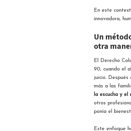
En este context
innovadora, hum
Un método 
otra mane
El Derecho Cola
90, cuando el a
juicio. Despué
más a las famil
la
escucha y el 
otros profesion
ponía el bienes
Este enfoque ha