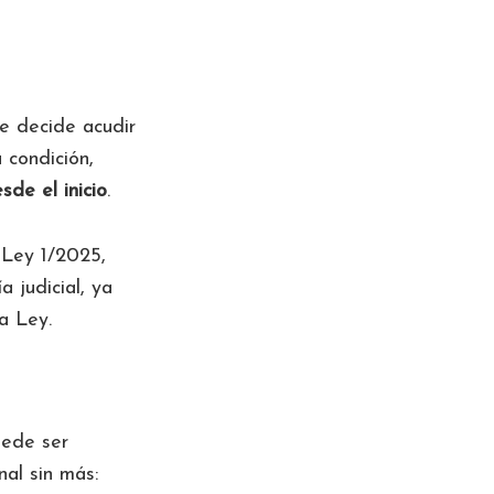
se decide acudir
 condición,
sde el inicio
.
 Ley 1/2025,
 judicial, ya
a Ley.
uede ser
nal sin más: