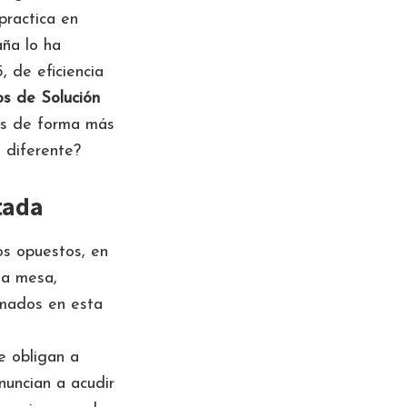
practica en
aña lo ha
, de eficiencia
s de Solución
res de forma más
 diferente?
tada
os opuestos, en
la mesa,
mados en esta
e obligan a
nuncian a acudir