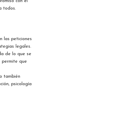
promiso con el
a todos.
 las peticiones
tegias legales.
 de lo que se
e permite que
no también
ción, psicología