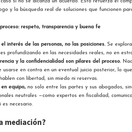
e caso si no se alcanza un acuerdo. Esto refuerza el com
logo y la búsqueda real de soluciones que funcionen par
proceso: respeto, transparencia y buena fe
 el interés de las personas, no las posiciones.
Se exploran
tes profundizando en las necesidades reales, no en estra
encia y la confidencialidad son pilares del proceso.
Nada
 usarse en contra en un eventual juicio posterior, lo qu
hablen con libertad, sin miedo ni reservas.
 en equipo,
no solo entre las partes y sus abogados, si
onales neutrales —como expertos en fiscalidad, comunica
i es necesario.
la mediación?