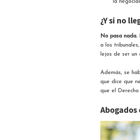
la negociac
¿Y si no l
No pasa nada.
E
a los tribunale
lejos de ser un
Además, se habr
que dice que nec
que el Derecho
Abogados 