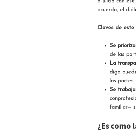
a juicio con es
acuerdo, el diá
Claves de este 
Se prioriza
de las par
La transpar
diga puede
las partes 
Se trabaja
conprofesi
familiar— s
¿Es como 