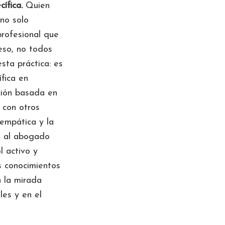
ífica.
Quien
no solo
profesional que
 eso, no todos
sta práctica: es
fica en
ción basada en
 con otros
 empática y la
e al abogado
l activo y
s conocimientos
n la mirada
les y en el