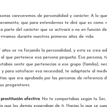
rsonas careceremos de personalidad y carácter. A lo qu
peramento, que para entendernos te diré que es como «
sa parte del carácter que se activará o no en función de
 vivamos durante nuestros primeros años de vida.
7 años se va forjando la personalidad, y esta se crea a
 al que pertenece esa persona pequeña. Esa persona, t
itabas sentir que pertenecías a ese grupo (familia), ne
a y para satisfacer esa necesidad, te adaptaste al med
tías que era aprobado por las personas de referencia 
us progenitores.
prostitución afectiva
. No te comportabas según tu Ser, 
la que los demás esperaban de ti. Hacías lo que se sup