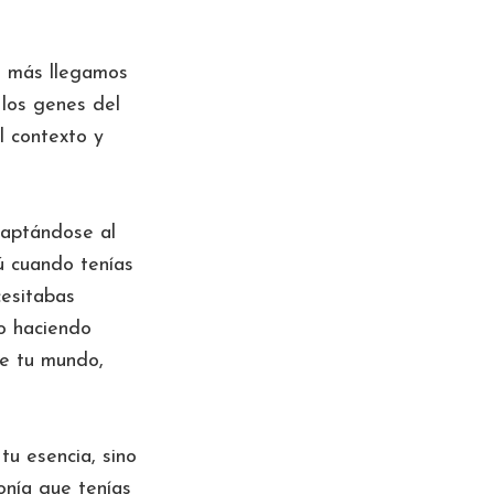
e más llegamos
los genes del
l contexto y
daptándose al
ú cuando tenías
cesitabas
io haciendo
de tu mundo,
tu esencia, sino
onía que tenías