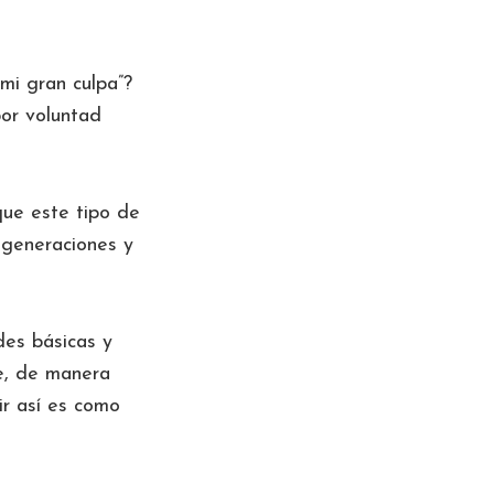
mi gran culpa”?
por voluntad
que este tipo de
 generaciones y
des básicas y
te, de manera
ir así es como