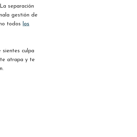
 La separación
mala gestión de
sino todos
los
 sientes culpa
 te atrapa y te
ón.