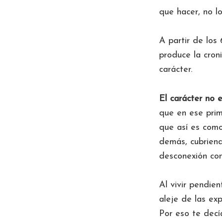
que hacer, no l
A partir de los
produce la croni
carácter.
El carácter no 
que en ese pri
que así es com
demás, cubriend
desconexión con
Al vivir pendie
aleje de las exp
Por eso te decí