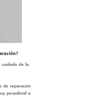
paración?
l cuidado de la
o de separación
y perjudicial a