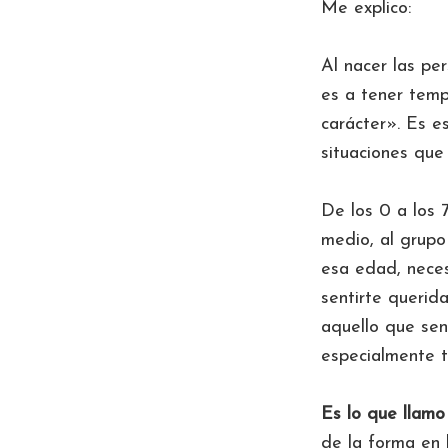
Me explico:
Al nacer las pe
es a tener tem
carácter». Es e
situaciones que
De los 0 a los 
medio, al grupo
esa edad, neces
sentirte querid
aquello que sen
especialmente t
Es lo que llamo 
de la forma en 