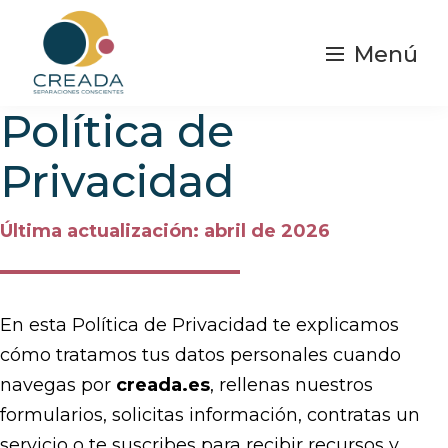
Saltar
al
Menú
contenido
principal
Creada
Política de
Separaciones
|
y
Separación
Privacidad
Consciente
divorcios
Conscientes
Última actualización: abril de 2026
En esta Política de Privacidad te explicamos
cómo tratamos tus datos personales cuando
navegas por
creada.es
, rellenas nuestros
formularios, solicitas información, contratas un
servicio o te suscribes para recibir recursos y