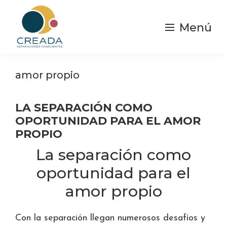
Saltar
al
Menú
contenido
principal
Creada
Separaciones
|
y
amor propio
Separación
Consciente
divorcios
Conscientes
LA SEPARACIÓN COMO
OPORTUNIDAD PARA EL AMOR
PROPIO
La separación como
oportunidad para el
amor propio
Con la separación llegan numerosos desafíos y