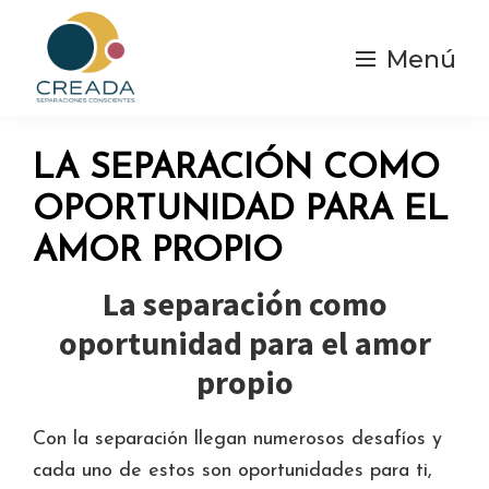
Saltar
al
Menú
contenido
principal
Creada
Separaciones
|
y
Separación
LA SEPARACIÓN COMO
Consciente
divorcios
OPORTUNIDAD PARA EL
Conscientes
AMOR PROPIO
La separación como
oportunidad para el amor
propio
Con la separación llegan numerosos desafíos y
cada uno de estos son oportunidades para ti,