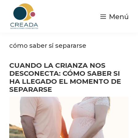
Saltar
al
Menú
contenido
principal
Creada
Separaciones
|
y
cómo saber si separarse
Separación
Consciente
divorcios
Conscientes
CUANDO LA CRIANZA NOS
DESCONECTA: CÓMO SABER SI
HA LLEGADO EL MOMENTO DE
SEPARARSE