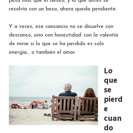
pesa más que el deseo, y lo que antes se
resolvía con un beso, ahora queda pendiente.
Y a veces, ese cansancio no se disuelve con
descanso, sino con honestidad: con la valentía
de mirar si lo que se ha perdido es solo
energía… o también el amor.
Lo
que
se
pierd
e
cuan
do