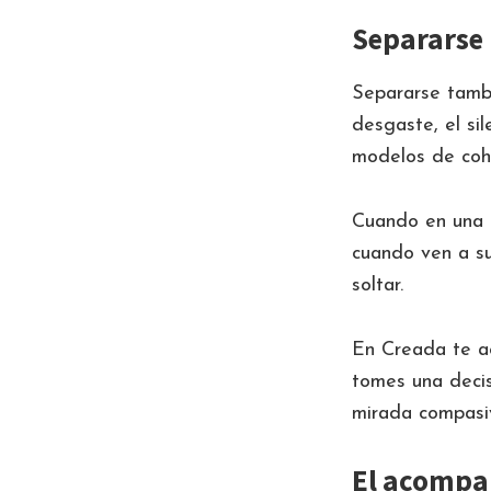
Separarse 
Separarse tambi
desgaste, el sil
modelos de cohe
Cuando en una c
cuando ven a s
soltar.
En Creada te a
tomes una decis
mirada compasiv
El acompa