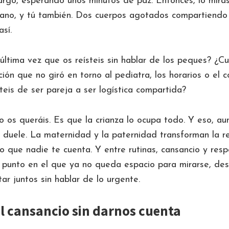
largo, esperando unos minutos de paz. Entonces, lo miras
mano, y tú también. Dos cuerpos agotados compartiendo 
sí.
última vez que os reísteis sin hablar de los peques? ¿C
ción que no giró en torno al pediatra, los horarios o el 
is de ser pareja a ser logística compartida?
 os queráis. Es que la crianza lo ocupa todo. Y eso, a
 duele. La maternidad y la paternidad transforman la r
o que nadie te cuenta. Y entre rutinas, cansancio y resp
 punto en el que ya no queda espacio para mirarse, de
ar juntos sin hablar de lo urgente.
l cansancio sin darnos cuenta