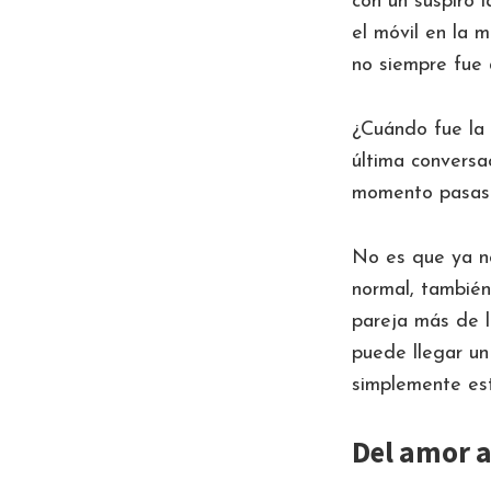
con un suspiro 
el móvil en la 
no siempre fue a
¿Cuándo fue la 
última conversa
momento pasaste
No es que ya no
normal, también
pareja más de l
puede llegar un
simplemente est
Del amor a