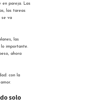
 en pareja. Las
as, las tareas
a se va
lanes, las
lo importante.
beso, ahora
dad: con la
 amor.
ndo solo