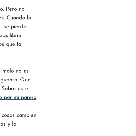
o. Pero no
ás. Cuando la
, se pierde
quilibrio
tos que la
o malo no es
 aguanta. Que
. Sobre este
o por mi pareja
 cosas cambien.
as y la