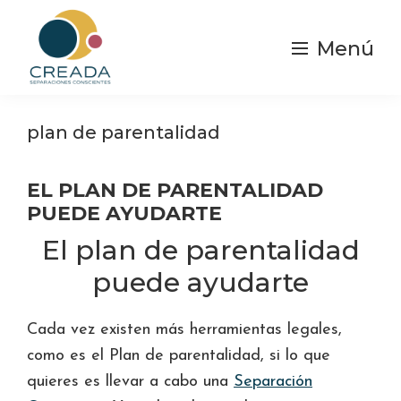
Saltar
al
Menú
contenido
principal
Creada
Separaciones
|
y
plan de parentalidad
Separación
Consciente
divorcios
Conscientes
EL PLAN DE PARENTALIDAD
PUEDE AYUDARTE
El plan de parentalidad
puede ayudarte
Cada vez existen más herramientas legales,
como es el Plan de parentalidad, si lo que
quieres es llevar a cabo una
Separación