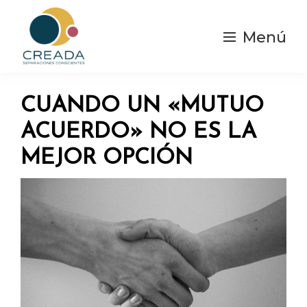
Saltar
al
Menú
contenido
principal
Creada
Separaciones
|
y
Separación
CUANDO UN «MUTUO
Consciente
divorcios
ACUERDO» NO ES LA
Conscientes
MEJOR OPCIÓN