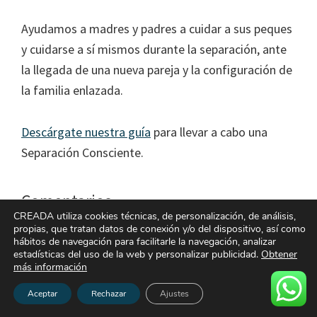
Ayudamos a madres y padres a cuidar a sus peques
y cuidarse a sí mismos durante la separación, ante
la llegada de una nueva pareja y la configuración de
la familia enlazada.
Descárgate nuestra guía
para llevar a cabo una
Separación Consciente.
Interacciones
Comentarios
CREADA utiliza cookies técnicas, de personalización, de análisis,
con
propias, que tratan datos de conexión y/o del dispositivo, así como
los
hábitos de navegación para facilitarle la navegación, analizar
estadísticas del uso de la web y personalizar publicidad.
Obtener
Rosy
dice
lectores
más información
julio 3, 2026 a las 8:06 am
Aceptar
Rechazar
Ajustes