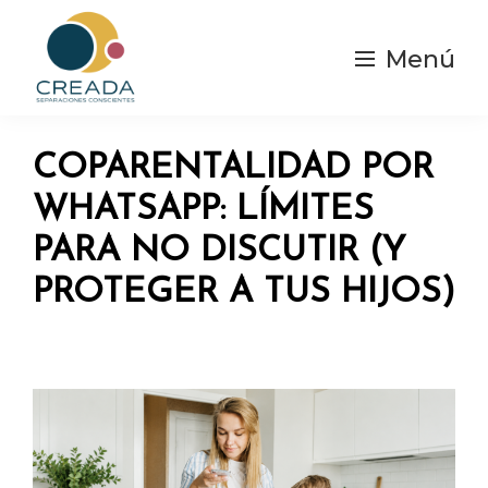
Saltar
al
Menú
contenido
principal
Creada
Separaciones
|
y
Separación
COPARENTALIDAD POR
Consciente
divorcios
WHATSAPP: LÍMITES
Conscientes
PARA NO DISCUTIR (Y
PROTEGER A TUS HIJOS)