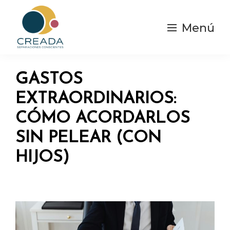
Saltar
al
Menú
contenido
principal
Creada
Separaciones
|
y
Separación
GASTOS
Consciente
divorcios
EXTRAORDINARIOS:
Conscientes
CÓMO ACORDARLOS
SIN PELEAR (CON
HIJOS)