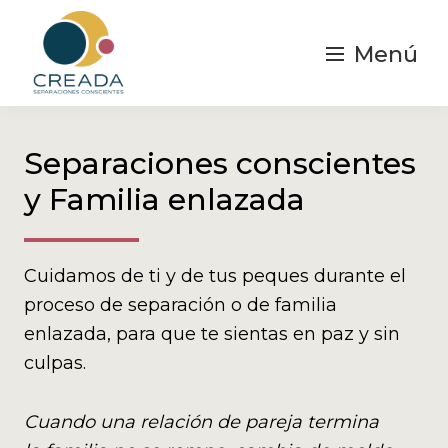
Saltar
al
Menú
contenido
principal
Creada
Separaciones
|
y
Separación
Separaciones conscientes
Consciente
divorcios
y Familia enlazada
Conscientes
Cuidamos de ti y de tus peques durante el
proceso de separación o de familia
enlazada, para que te sientas en paz y sin
culpas.
Cuando una relación de pareja termina