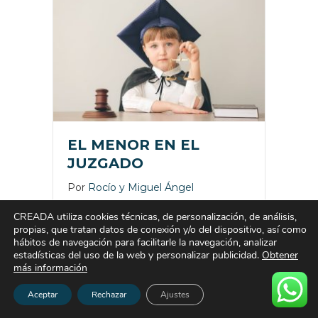
EL MENOR EN EL
JUZGADO
Por
Rocío y Miguel Ángel
¿Cuándo deben ser escuchados los
CREADA utiliza cookies técnicas, de personalización, de análisis,
menores? ¿Cuándo tienen que ir los
propias, que tratan datos de conexión y/o del dispositivo, así como
hijos al juzgado? A veces por más
hábitos de navegación para facilitarle la navegación, analizar
estadísticas del uso de la web y personalizar publicidad.
Obtener
que quisiéramos evitar un juicio en la
más información
separación, este se convierte en
inevitable, e incluso puede que
Aceptar
Rechazar
Ajustes
necesario ante la situación de la